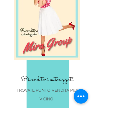
Rivenditori autorizzati
TROVA IL PUNTO VENDITA PIU'
VICINO!