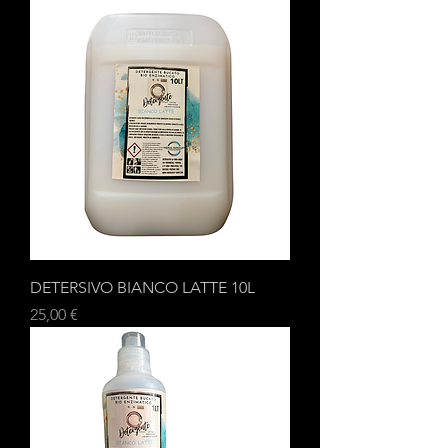
DETERSIVO BIANCO LATTE 10L
Prezzo
25,00 €