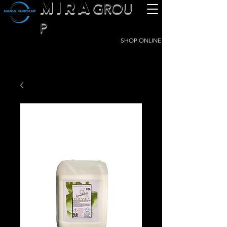
MIRA
GROU
P
SHOP ONLINE