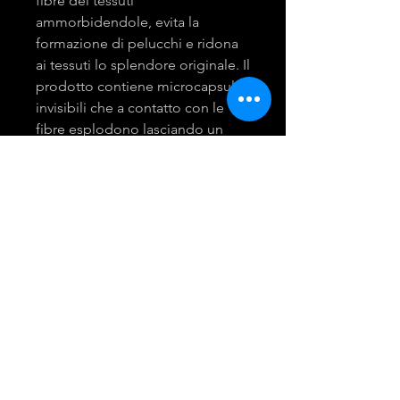
fibre dei tessuti
ammorbidendole, evita la
formazione di pelucchi e ridona
ai tessuti lo splendore originale. Il
prodotto contiene microcapsule
invisibili che a contatto con le
fibre esplodono lasciando un
gradevole profumo. Durevole
fino a 6 mesi.
mira group
INGROSSO PRODOTTI LAVANDERIA
DETERGENTI E ACCESSORI
Tel:
081 - 18530767
Opening Hours: 9am - 6pm