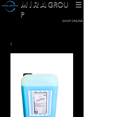
MIRA
GROU
P
SHOP ONLINE