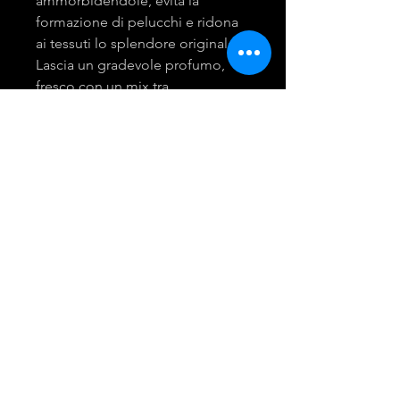
ammorbidendole, evita la
formazione di pelucchi e ridona
ai tessuti lo splendore originale.
Lascia un gradevole profumo,
fresco con un mix tra
bergamotto, fresia e gelsomino.
mira group
INGROSSO PRODOTTI LAVANDERIA
DETERGENTI E ACCESSORI
Tel:
081 - 18530767
Opening Hours: 9am - 6pm
© 2021 Created by Giusy Troiano.