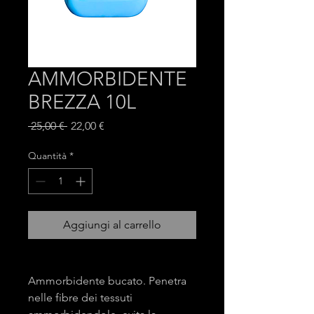
AMMORBIDENTE
BREZZA 10L
Prezzo
Prezzo
 25,00 € 
22,00 €
regolare
scontato
Quantità
*
Aggiungi al carrello
Ammorbidente bucato. Penetra
nelle fibre dei tessuti