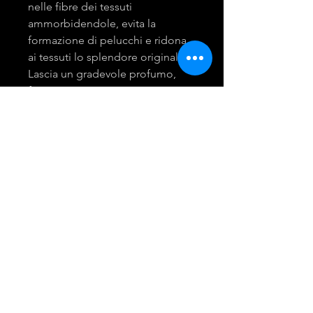
nelle fibre dei tessuti
ammorbidendole, evita la
formazione di pelucchi e ridona
ai tessuti lo splendore originale.
Lascia un gradevole profumo,
fresco con un mix tra
bergamotto, fresia e gelsomino.
mira group
INGROSSO PRODOTTI LAVANDERIA
DETERGENTI E ACCESSORI
Tel:
081 - 18530767
Opening Hours: 9am - 6pm
© 2021 Created by Giusy Troiano.