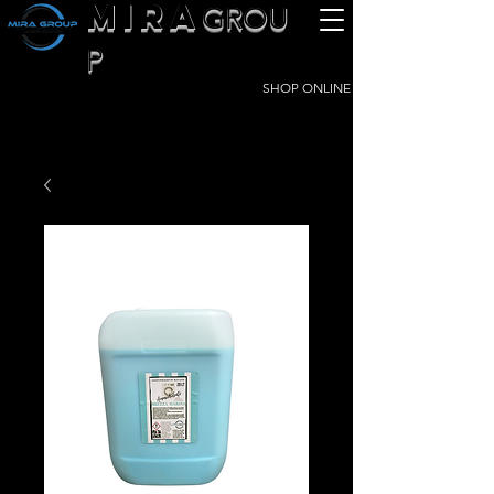
MIRA
GROU
P
SHOP ONLINE