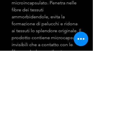
microincapsulato. Penetra nelle
fibre dei tessuti
ammorbidendole, evita la
formazione di pelucchi e ridona
ai tessuti lo splendore originale. Il
prodotto contiene microcapsule
invisibili che a contatto con le
fibre esplodono e rilasciano un
gradevole profumo. Durevole
fino a 6 mesi.
mira group
INGROSSO PRODOTTI LAVANDERIA
DETERGENTI E ACCESSORI
Tel:
081 - 18530767
Opening Hours: 9am - 6pm