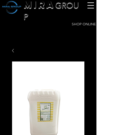
MIRA
GROU
P
SHOP ONLINE