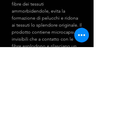
fibre dei tessuti
ammorbidendole, evita la
formazione di pelucchi e ridona
ai tessuti lo splendore originale. Il
prodotto contiene microcapsule
invisibili che a contatto con le
fibre esplodono e rilasciano un
gradevole profumo. Durevole
fino a 6 mesi.
mira group
INGROSSO PRODOTTI LAVANDERIA
DETERGENTI E ACCESSORI
Tel:
081 - 18530767
Opening Hours: 9am - 6pm