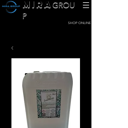
MIRA
GROU
P
SHOP ONLINE