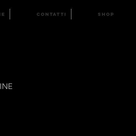
ME
Contatti
SHOP
INE