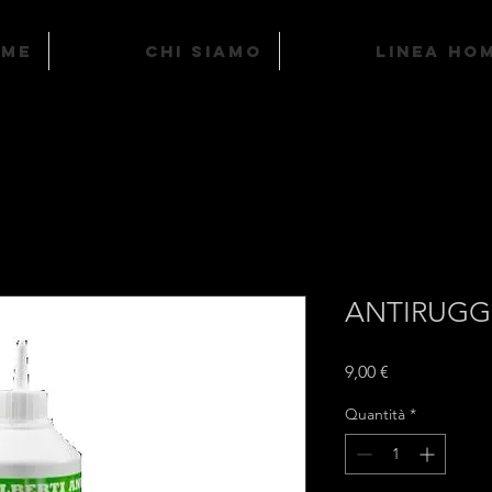
ome
Chi Siamo
LINEA HO
ANTIRUGG
Prezzo
9,00 €
Quantità
*