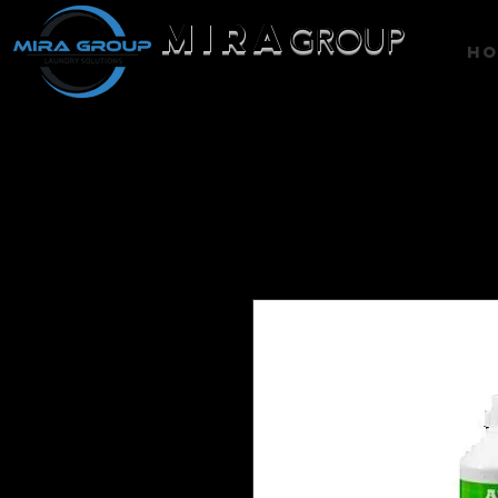
MIRA
GROUP
H