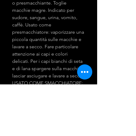
o presmacchiante. Toglie
macchie magre. Indicato per
sudore, sangue, urina, vomito,
caffè. Usato come
presmacchiatore: vaporizzare una
piccola quantità sulle macchie e
lavare a secco. Fare particolare
attenzione ai capi e colori
delicati. Per i capi bianchi di seta
e di lana spargere sulla macchie,
lasciar asciugare e lavare a secco.
USATO COME SMACCHIATORE:
è indicato per i capi di qualsiasi
colore perchè toglie le macchie
senza lasciare aloni. Conservare a
temperatura ambiente.