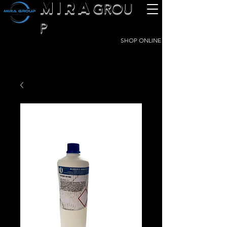
MIRA
GROU
P
SHOP ONLINE