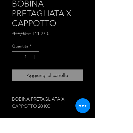
BOBINA
PRETAGLIATA X
CAPPOTTO
Prezzo
Prezzo
 119,00 € 
111,27 €
regolare
scontato
Quantità
*
Aggiungi al carrello
BOBINA PRETAGLIATA X
CAPPOTTO 20 KG