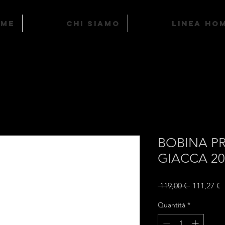
ome
Chi Siamo
LINEA HO
BOBINA PR
GIACCA 20
Prezzo
P
 119,00 € 
111,27 €
regolare
s
Quantità
*