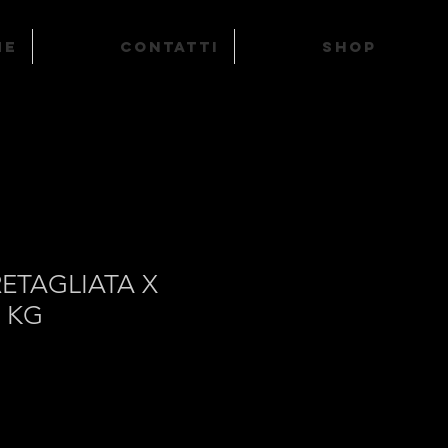
ME
Contatti
SHOP
ETAGLIATA X
 KG
rezzo
contato