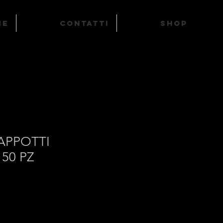
ME
Contatti
SHOP
APPOTTI
 50 PZ
zo
tato