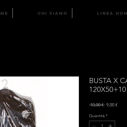
ome
Chi Siamo
LINEA HO
BUSTA X C
120X50+10
Prezzo
Prez
 10,00 € 
9,00 €
regolare
scon
Quantità
*