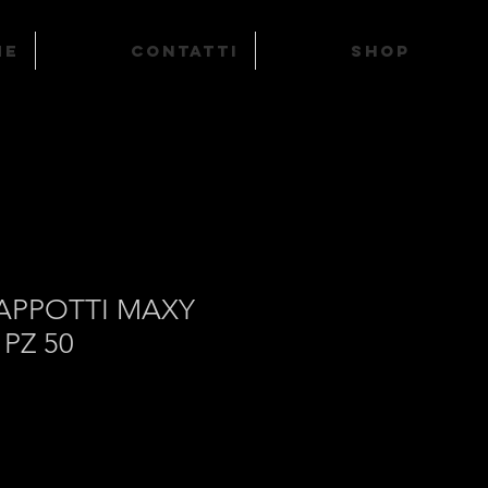
ME
Contatti
SHOP
CAPPOTTI MAXY
 PZ 50
zzo
ntato