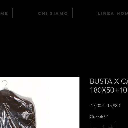
ome
Chi Siamo
LINEA HO
BUSTA X 
180X50+10
Prezzo
Pre
 17,00 € 
15,98 €
regolare
sco
Quantità
*