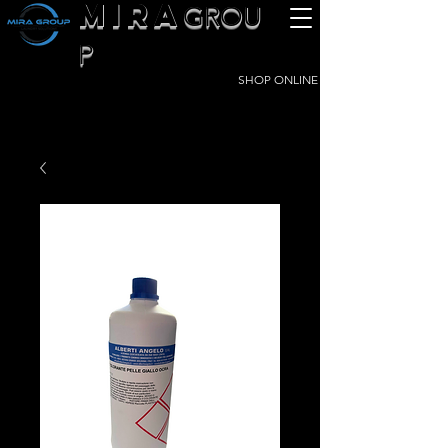
MIRA
GROU
P
SHOP ONLINE