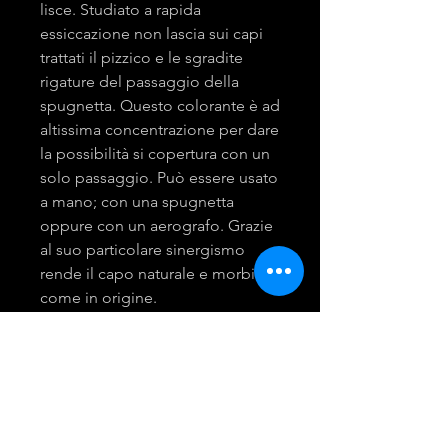
lisce. Studiato a rapida
essiccazione non lascia sui capi
trattati il pizzico e le sgradite
rigature del passaggio della
spugnetta. Questo colorante è ad
altissima concentrazione per dare
la possibilità si copertura con un
solo passaggio. Può essere usato
a mano; con una spugnetta
oppure con un aerografo. Grazie
al suo particolare sinergismo
rende il capo naturale e morbido
come in origine.
Dopo aver lavato stirato ed
incollato il capo, passare il
colorante pelle. Lasciar asciugare
bene e fissare. Agitare prima
dell'uso.