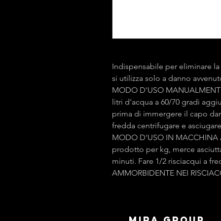
Indispensabile per eliminare la
si utilizza solo a danno avvenu
MODO D'USO MANUALMENTE: pr
litri d'acqua a 60/70 gradi agg
prima di immergere il capo da
fredda centrifugare e asciugar
MODO D'USO IN MACCHINA AD
prodotto per kg, merce asciutta 
minuti. Fare 1/2 risciacqui a 
AMMORBIDENTE NEI RISCIAC
mira group