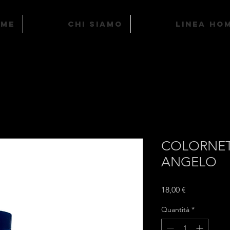
ome
Chi Siamo
LINEA HO
COLORNET
ANGELO
Prezzo
18,00 €
Quantità
*