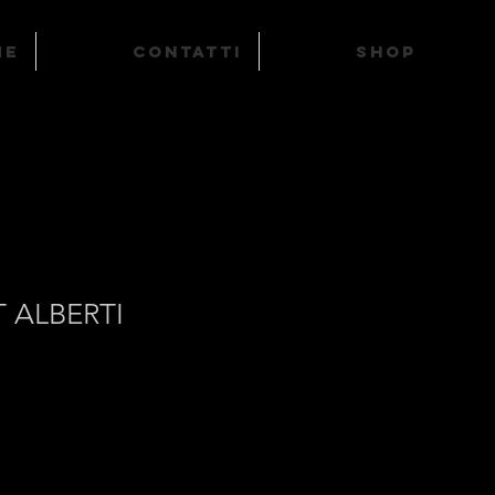
ME
Contatti
SHOP
 ALBERTI