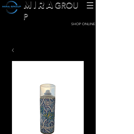
MIRA
GROU
P
SHOP ONLINE