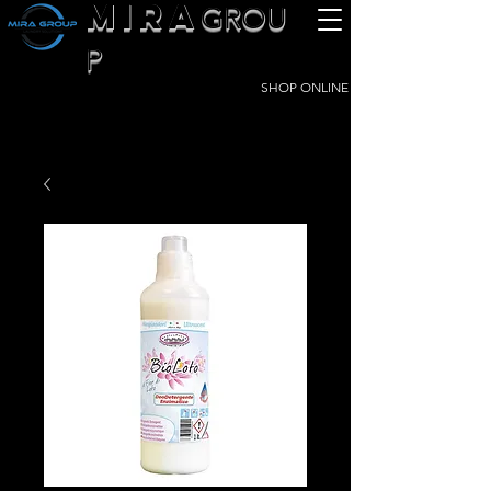
MIRA
GROU
P
SHOP ONLINE