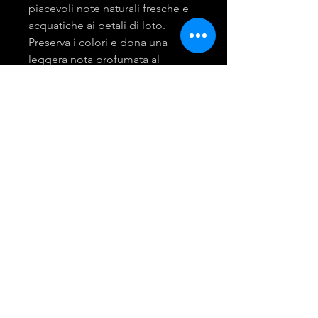
piacevoli note naturali fresche e
acquatiche ai petali di loto.
Preserva i colori e dona una
leggera nota profumata al
bucato.
mira group
INGROSSO PRODOTTI LAVANDERIA
DETERGENTI E ACCESSORI
Tel:
081 - 18530767
Opening Hours: 9am - 6pm
© 2021 Created by Giusy Troiano.