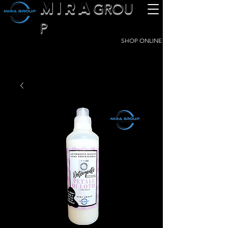
MIRA
GROU
P
SHOP ONLINE