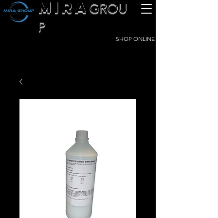
MIRA
GROU
P
SHOP ONLINE