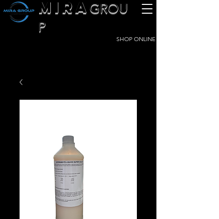
MIRA
GROU
P
SHOP ONLINE