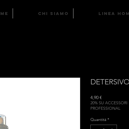
ome
Chi Siamo
LINEA HO
DETERSIV
Prezzo
4,90 €
20% SU ACCESSORI
PROFESSIONAL
Quantità
*