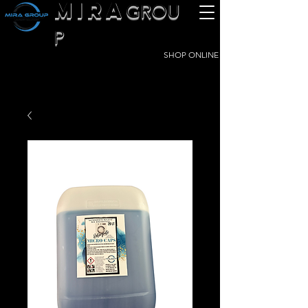
MIRA
GROU
P
SHOP ONLINE