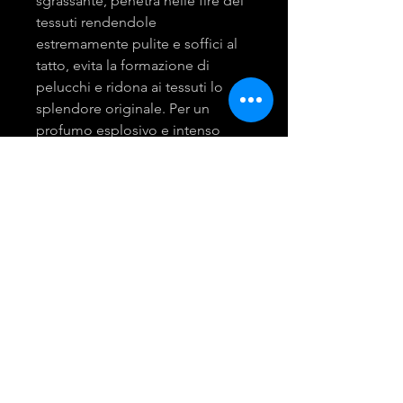
sgrassante, penetra nelle fire dei
tessuti rendendole
estremamente pulite e soffici al
tatto, evita la formazione di
pelucchi e ridona ai tessuti lo
splendore originale. Per un
profumo esplosivo e intenso
abbinarlo all'ammorbidente
microcaps.
mira group
INGROSSO PRODOTTI LAVANDERIA
DETERGENTI E ACCESSORI
Tel:
081 - 18530767
Opening Hours: 9am - 6pm