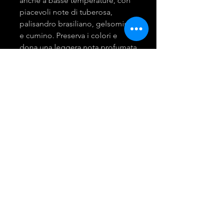
anche a basse temperature, con
piacevoli note di tuberosa,
palisandro brasiliano, gelsomino
e cumino. Preserva i colori e
dona una leggera nota profumata
al bucato.
mira group
INGROSSO PRODOTTI LAVANDERIA
DETERGENTI E ACCESSORI
Tel:
081 - 18530767
Opening Hours: 9am - 6pm
© 2021 Created by Giusy Troiano.