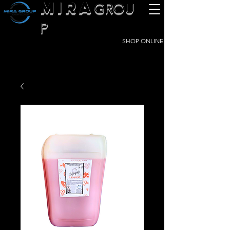
MIRA
GROU
P
SHOP ONLINE