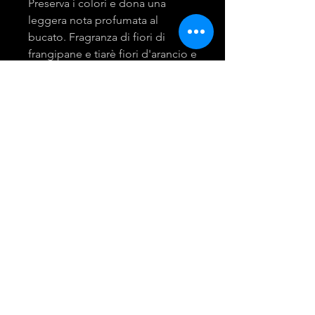
Preserva i colori e dona una
leggera nota profumata al
bucato. Fragranza di fiori di
frangipane e tiarè fiori d'arancio e
gelsomino.
mira group
INGROSSO PRODOTTI LAVANDERIA
DETERGENTI E ACCESSORI
Tel:
081 - 18530767
Opening Hours: 9am - 6pm
© 2021 Created by Giusy Troiano.