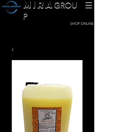
MIRA
GROU
P
SHOP ONLINE