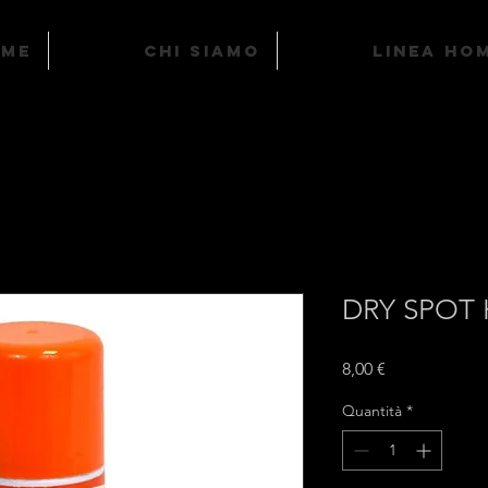
ome
Chi Siamo
LINEA HO
DRY SPOT 
Prezzo
8,00 €
Quantità
*