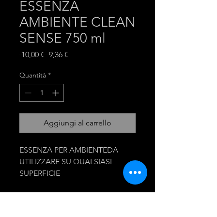
ESSENZA
AMBIENTE CLEAN
SENSE 750 ml
Prezzo
Prezzo
 10,00 € 
9,36 €
regolare
scontato
Quantità
*
Aggiungi al carrello
ESSENZA PER AMBIENTEDA 
UTILIZZARE SU QUALSIASI 
SUPERFICIE