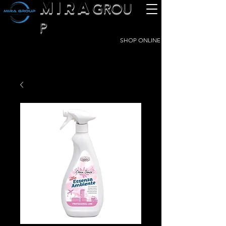
MIRA
GROU
P
SHOP ONLINE