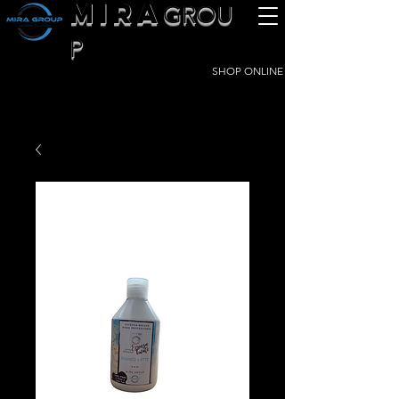
MIRA
GROU
P
SHOP ONLINE