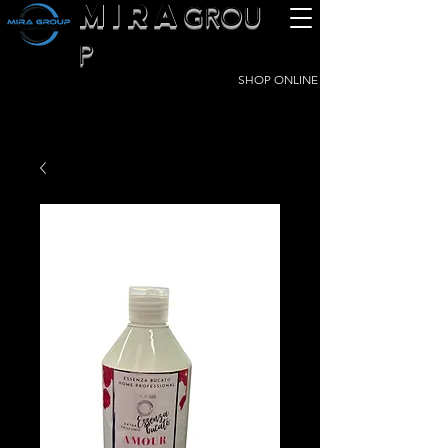
MIRA
GROU
P
SHOP ONLINE