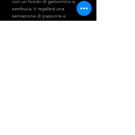
con un fondo di gelsomino e
sambuca, ti regalerà una
sensazione di passione e
ipnotica.
mira group
INGROSSO PRODOTTI LAVANDERIA
DETERGENTI E ACCESSORI
Tel:
081 - 18530767
Opening Hours: 9am - 6pm
© 2021 Created by Giusy Troiano.