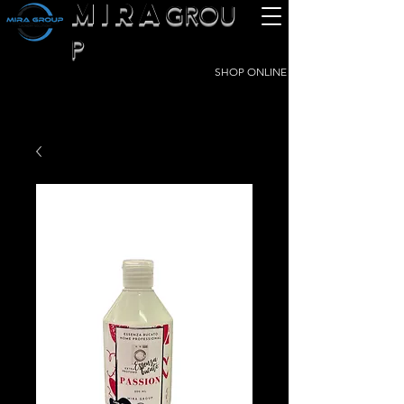
MIRA
GROU
P
SHOP ONLINE