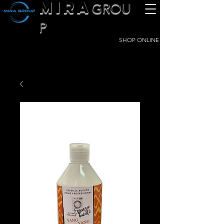
MIRA
GROU
P
SHOP ONLINE