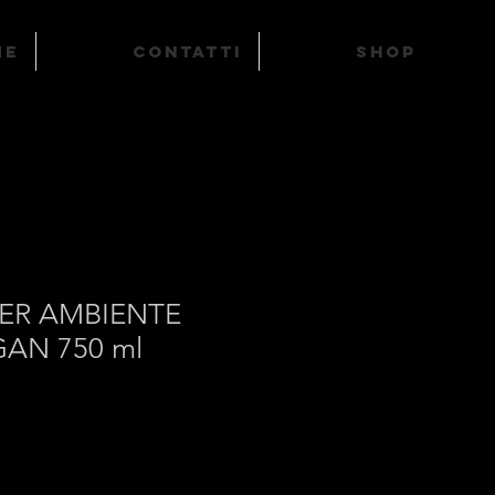
ME
Contatti
SHOP
PER AMBIENTE
AN 750 ml
zo
tato