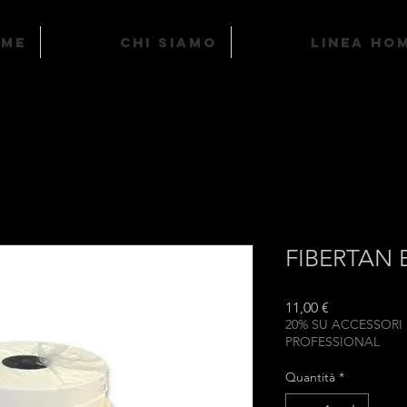
ome
Chi Siamo
LINEA HO
FIBERTAN
Prezzo
11,00 €
20% SU ACCESSORI
PROFESSIONAL
Quantità
*