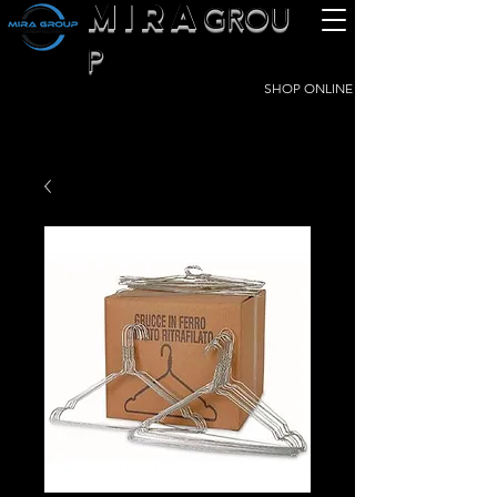
MIRA
GROU
P
SHOP ONLINE