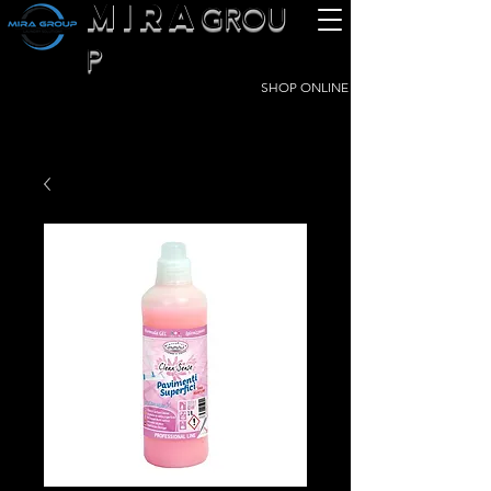
MIRA
GROU
P
SHOP ONLINE