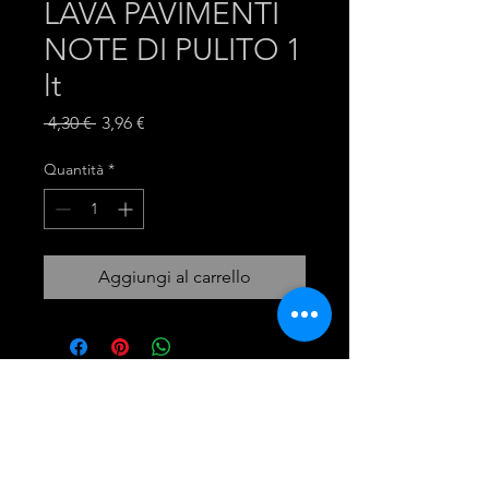
LAVA PAVIMENTI
NOTE DI PULITO 1
lt
Prezzo
Prezzo
 4,30 € 
3,96 €
regolare
scontato
Quantità
*
Aggiungi al carrello
mira group
INGROSSO PRODOTTI LAVANDERIA
DETERGENTI E ACCESSORI
Tel:
081 - 18530767