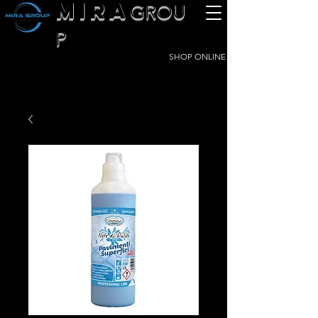
MIRA
GROU
P
SHOP ONLINE