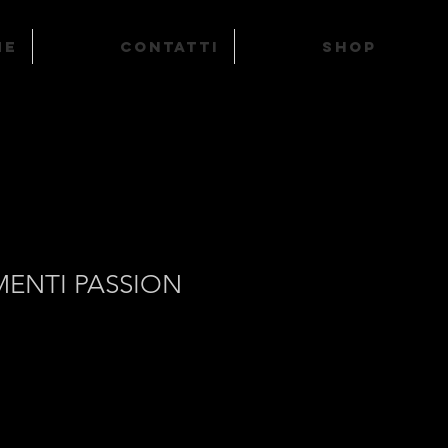
ME
Contatti
SHOP
MENTI PASSION
o
ato