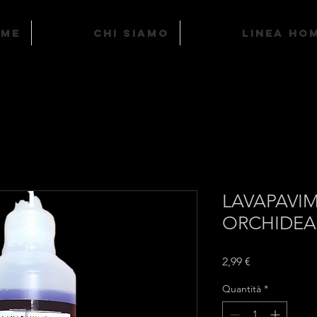
ome
Chi Siamo
LINEA HO
LAVAPAVIM
ORCHIDEA
Prezzo
2,99 €
Quantità
*