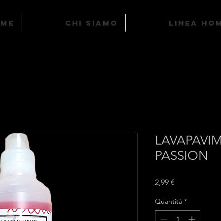
ome
Chi Siamo
LINEA HO
LAVAPAVIM
PASSION
Prezzo
2,99 €
Quantità
*