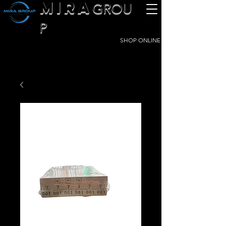
MIRA
GROU
P
SHOP ONLINE