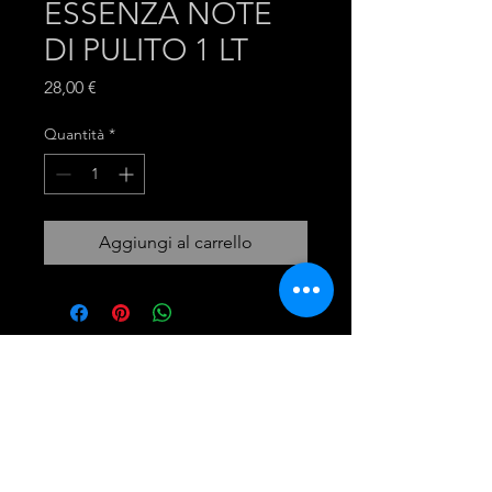
ESSENZA NOTE
DI PULITO 1 LT
Prezzo
28,00 €
Quantità
*
Aggiungi al carrello
mira group
INGROSSO PRODOTTI LAVANDERIA
DETERGENTI E ACCESSORI
Tel:
081 - 18530767
Opening Hours: 9am - 6pm