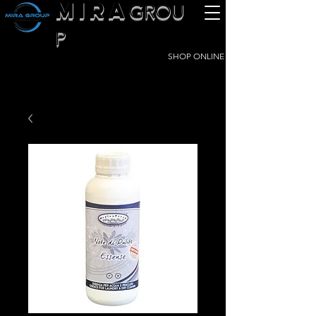
MIRA
GROU
P
SHOP ONLINE