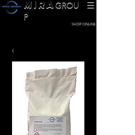
MIRA
GROU
P
SHOP ONLINE