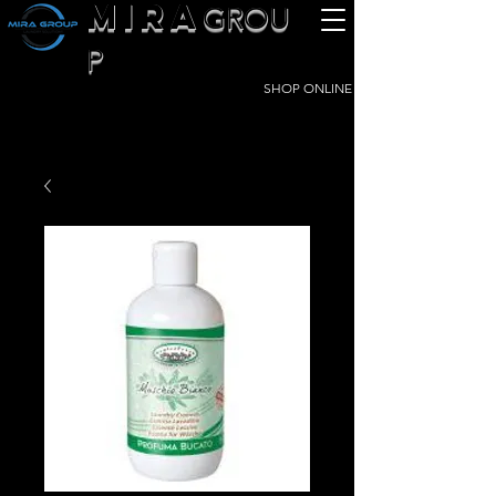
MIRA
GROU
P
SHOP ONLINE