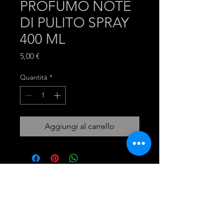
PROFUMO NOTE
DI PULITO SPRAY
400 ML
Prezzo
5,00 €
Quantità
*
Aggiungi al carrello
mira group
INGROSSO PRODOTTI LAVANDERIA
DETERGENTI E ACCESSORI
Tel:
081 - 18530767