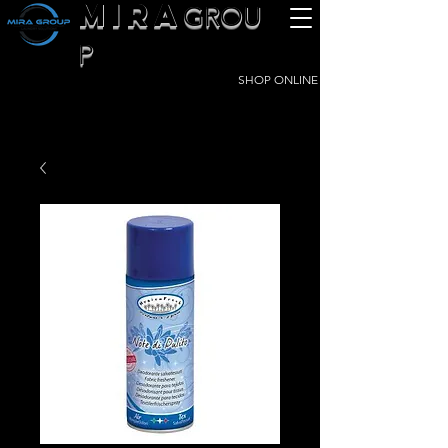
MIRA
GROU
P
SHOP ONLINE