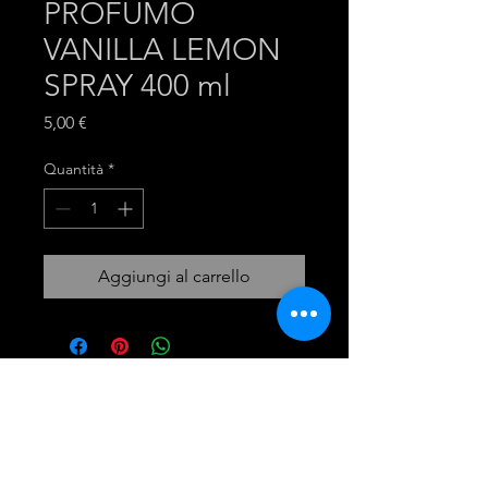
PROFUMO
VANILLA LEMON
SPRAY 400 ml
Prezzo
5,00 €
Quantità
*
Aggiungi al carrello
mira group
INGROSSO PRODOTTI LAVANDERIA
DETERGENTI E ACCESSORI
Tel:
081 - 18530767