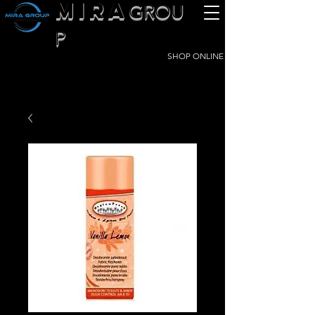
MIRA
GROU
P
SHOP ONLINE