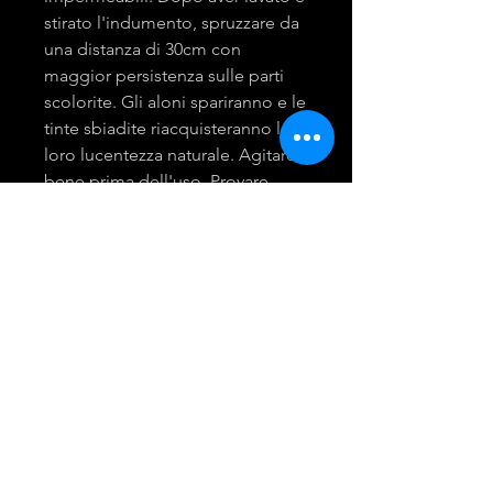
stirato l'indumento, spruzzare da
una distanza di 30cm con
maggior persistenza sulle parti
scolorite. Gli aloni spariranno e le
tinte sbiadite riacquisteranno la
loro lucentezza naturale. Agitare
bene prima dell'uso. Provare
prima su una parte nascosta
dell'indumento.
mira group
INGROSSO PRODOTTI LAVANDERIA
DETERGENTI E ACCESSORI
Tel:
081 - 18530767
Opening Hours: 9am - 6pm