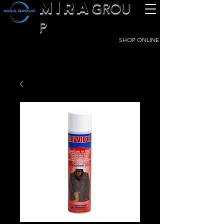
MIRA
GROU
P
SHOP ONLINE