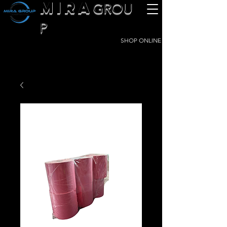
MIRA
GROU
P
SHOP ONLINE