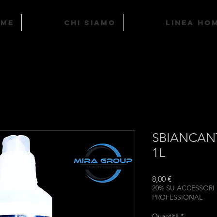
ome
Chi Siamo
LINEA HO
SBIANCAN
1L
Prezzo
8,00 €
20% SU ACCESSORI
PROFESSIONAL
Quantità
*