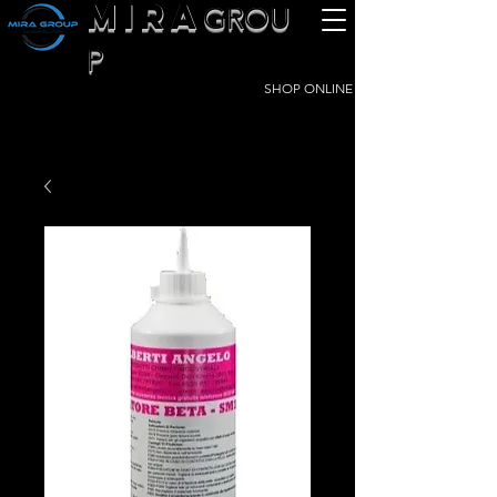
MIRA
GROU
P
SHOP ONLINE