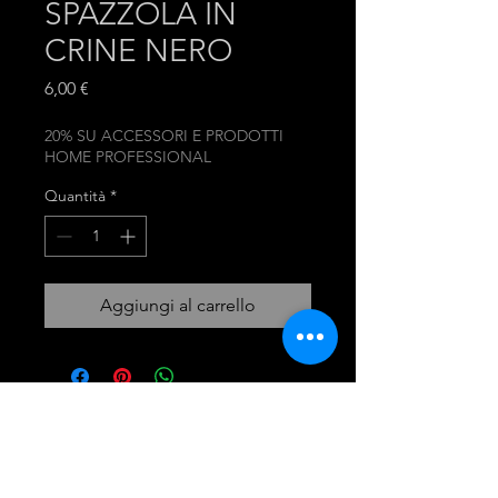
SPAZZOLA IN
CRINE NERO
Prezzo
6,00 €
20% SU ACCESSORI E PRODOTTI
HOME PROFESSIONAL
Quantità
*
Aggiungi al carrello
mira group
INGROSSO PRODOTTI LAVANDERIA
DETERGENTI E ACCESSORI