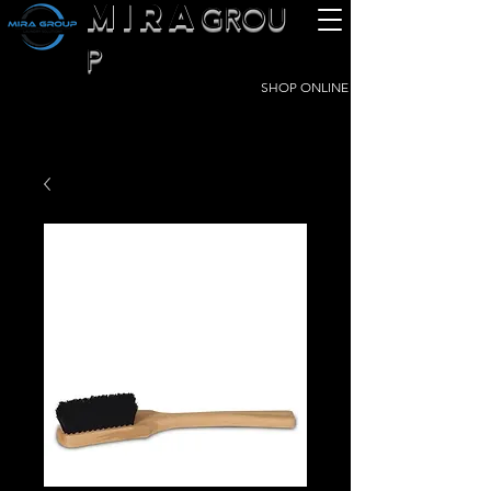
MIRA
GROU
P
SHOP ONLINE