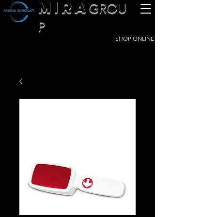
MIRA
GROU
P
SHOP ONLINE